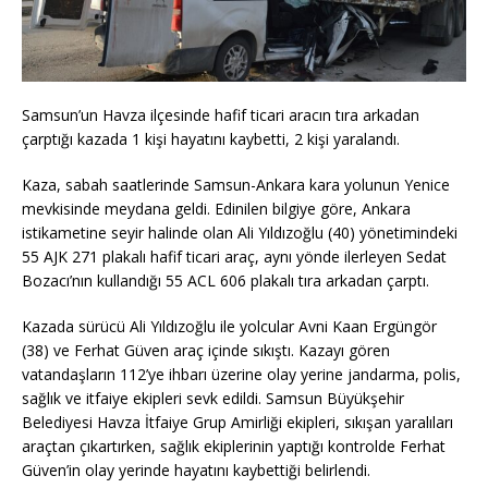
Samsun’un Havza ilçesinde hafif ticari aracın tıra arkadan
çarptığı kazada 1 kişi hayatını kaybetti, 2 kişi yaralandı.
Kaza, sabah saatlerinde Samsun-Ankara kara yolunun Yenice
mevkisinde meydana geldi. Edinilen bilgiye göre, Ankara
istikametine seyir halinde olan Ali Yıldızoğlu (40) yönetimindeki
55 AJK 271 plakalı hafif ticari araç, aynı yönde ilerleyen Sedat
Bozacı’nın kullandığı 55 ACL 606 plakalı tıra arkadan çarptı.
Kazada sürücü Ali Yıldızoğlu ile yolcular Avni Kaan Ergüngör
(38) ve Ferhat Güven araç içinde sıkıştı. Kazayı gören
vatandaşların 112’ye ihbarı üzerine olay yerine jandarma, polis,
sağlık ve itfaiye ekipleri sevk edildi. Samsun Büyükşehir
Belediyesi Havza İtfaiye Grup Amirliği ekipleri, sıkışan yaralıları
araçtan çıkartırken, sağlık ekiplerinin yaptığı kontrolde Ferhat
Güven’in olay yerinde hayatını kaybettiği belirlendi.