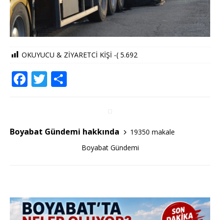
OKUYUCU & ZİYARETCİ KİŞİ -(
5.692
F
T
S
a
w
h
c
it
ar
e
te
e
Boyabat Gündemi hakkında
19350 makale
b
r
Boyabat Gündemi
o
o
k