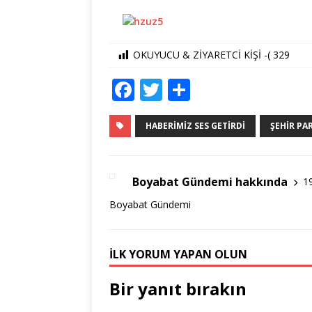
OKUYUCU & ZİYARETCİ KİŞİ -(
329
F
T
S
a
w
h
c
it
ar
HABERIMIZ SES GETIRDI
ŞEHIR PA
e
te
e
b
r
Boyabat Gündemi hakkında
1
o
Boyabat Gündemi
o
k
İLK YORUM YAPAN OLUN
Bir yanıt bırakın