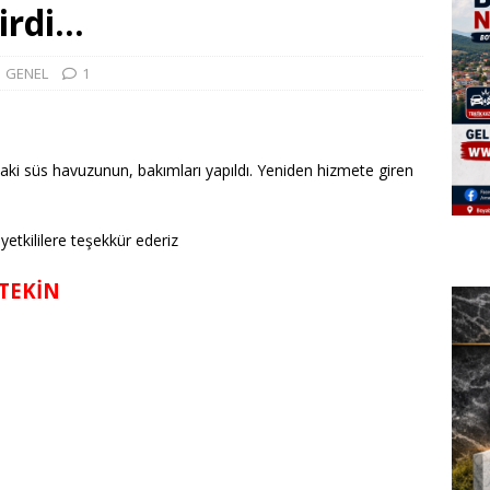
irdi…
GENEL
1
ki süs havuzunun, bakımları yapıldı. Yeniden hizmete giren
yetkililere teşekkür ederiz
YTEKİN