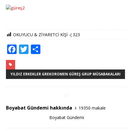
OKUYUCU & ZİYARETCİ KİŞİ -(
323
F
T
S
a
w
h
c
it
ar
e
te
e
YILDIZ ERKEKLER GREKOROMEN GÜREŞ GRUP MÜSABAKALARI
b
r
o
o
Boyabat Gündemi hakkında
19350 makale
k
Boyabat Gündemi