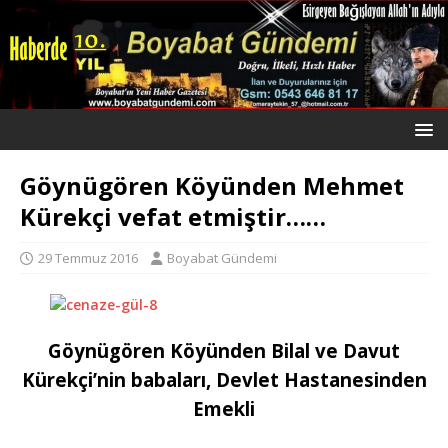
Göynügören Köyünden Mehmet
Kürekçi vefat etmiştir……
29 Temmuz 2016
Boyabat Gündemi
Göynügören Köyünden Bilal ve Davut
Kürekçi’nin babaları, Devlet Hastanesinden
Emekli