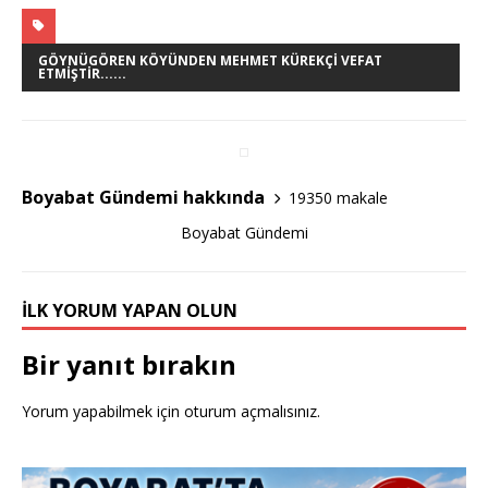
a
w
h
c
it
ar
e
te
e
GÖYNÜGÖREN KÖYÜNDEN MEHMET KÜREKÇI VEFAT
ETMIŞTIR......
b
r
o
o
Boyabat Gündemi hakkında
19350 makale
k
Boyabat Gündemi
İLK YORUM YAPAN OLUN
Bir yanıt bırakın
Yorum yapabilmek için
oturum açmalısınız
.