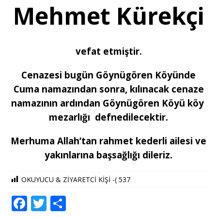
Mehmet Kürekçi
vefat etmiştir.
Cenazesi bugün Göynüg
ören Köyünde
Cuma namazından sonra, kılınacak cenaze
namazının ardından Göynügören Köyü köy
mezarlığı defnedilecektir.
Merhuma Allah’tan rahmet kederli ailesi ve
yakınlarına başsağlığı dileriz.
OKUYUCU & ZİYARETCİ KİŞİ -(
537
F
T
S