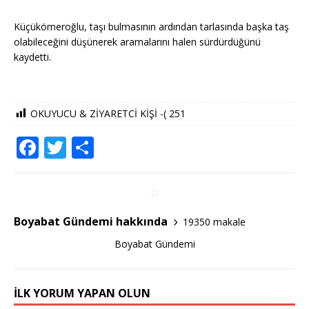
Küçükömeroğlu, taşı bulmasının ardından tarlasında başka taş
olabileceğini düşünerek aramalarını halen sürdürdüğünü
kaydetti.
OKUYUCU & ZİYARETCİ KİŞİ -(
251
F
T
S
a
w
h
c
it
ar
e
te
e
Boyabat Gündemi hakkında
19350 makale
b
r
Boyabat Gündemi
o
o
İLK YORUM YAPAN OLUN
k