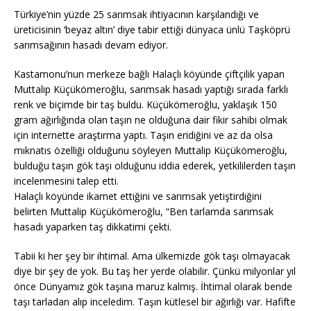
Türkiye’nin yüzde 25 sarımsak ihtiyacının karşılandığı ve
üreticisinin ‘beyaz altın’ diye tabir ettiği dünyaca ünlü Taşköprü
sarımsağının hasadı devam ediyor.
Kastamonu’nun merkeze bağlı Halaçlı köyünde çiftçilik yapan
Muttalip Küçükömeroğlu, sarımsak hasadı yaptığı sırada farklı
renk ve biçimde bir taş buldu. Küçükömeroğlu, yaklaşık 150
gram ağırlığında olan taşın ne olduğuna dair fikir sahibi olmak
için internette araştırma yaptı. Taşın eridiğini ve az da olsa
mıknatıs özelliği olduğunu söyleyen Muttalip Küçükömeroğlu,
bulduğu taşın gök taşı olduğunu iddia ederek, yetkililerden taşın
incelenmesini talep etti.
Halaçlı köyünde ikamet ettiğini ve sarımsak yetiştirdiğini
belirten Muttalip Küçükömeroğlu, “Ben tarlamda sarımsak
hasadı yaparken taş dikkatimi çekti.
Tabii ki her şey bir ihtimal. Ama ülkemizde gök taşı olmayacak
diye bir şey de yok. Bu taş her yerde olabilir. Çünkü milyonlar yıl
önce Dünyamız gök taşına maruz kalmış. İhtimal olarak bende
taşı tarladan alıp inceledim. Taşın kütlesel bir ağırlığı var. Hafifte