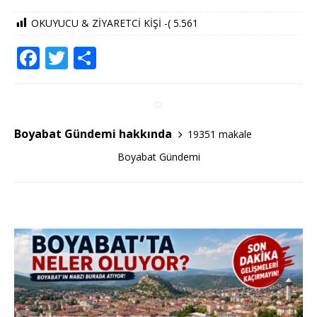
OKUYUCU & ZİYARETCİ KİŞİ -(
5.561
F
T
S
a
w
h
c
it
ar
e
te
e
Boyabat Gündemi hakkında
19351 makale
b
r
Boyabat Gündemi
o
o
k