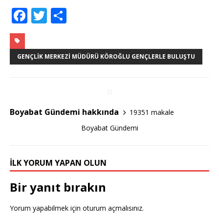
F
T
S
a
w
h
c
it
ar
e
te
e
GENÇLIK MERKEZI MÜDÜRÜ KÖROĞLU GENÇLERLE BULUŞTU
b
r
o
o
Boyabat Gündemi hakkında
19351 makale
k
Boyabat Gündemi
İLK YORUM YAPAN OLUN
Bir yanıt bırakın
Yorum yapabilmek için
oturum açmalısınız
.