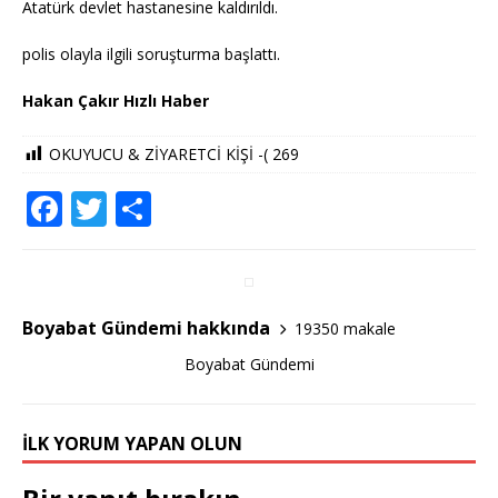
Atatürk devlet hastanesine kaldırıldı.
polis olayla ilgili soruşturma başlattı.
Hakan Çakır Hızlı Haber
OKUYUCU & ZİYARETCİ KİŞİ -(
269
F
T
S
a
w
h
c
it
ar
e
te
e
Boyabat Gündemi hakkında
19350 makale
b
r
Boyabat Gündemi
o
o
İLK YORUM YAPAN OLUN
k