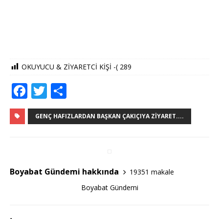
OKUYUCU & ZİYARETCİ KİŞİ -(
289
F
T
S
a
w
h
c
it
ar
GENÇ HAFIZLARDAN BAŞKAN ÇAKIÇIYA ZIYARET....
e
te
e
b
r
o
Boyabat Gündemi hakkında
19351 makale
o
Boyabat Gündemi
k