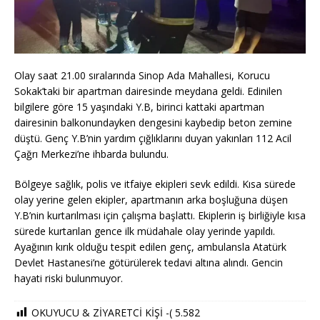
Olay saat 21.00 sıralarında Sinop Ada Mahallesi, Korucu
Sokak’taki bir apartman dairesinde meydana geldi. Edinilen
bilgilere göre 15 yaşındaki Y.B, birinci kattaki apartman
dairesinin balkonundayken dengesini kaybedip beton zemine
düştü. Genç Y.B’nin yardım çığlıklarını duyan yakınları 112 Acil
Çağrı Merkezi’ne ihbarda bulundu.
Bölgeye sağlık, polis ve itfaiye ekipleri sevk edildi. Kısa sürede
olay yerine gelen ekipler, apartmanın arka boşluğuna düşen
Y.B’nin kurtarılması için çalışma başlattı. Ekiplerin iş birliğiyle kısa
sürede kurtarılan gence ilk müdahale olay yerinde yapıldı.
Ayağının kırık olduğu tespit edilen genç, ambulansla Atatürk
Devlet Hastanesi’ne götürülerek tedavi altına alındı. Gencin
hayati riski bulunmuyor.
OKUYUCU & ZİYARETCİ KİŞİ -(
5.582