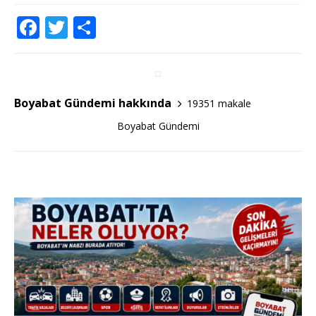
F
T
S
a
w
h
c
it
ar
e
te
e
Boyabat Gündemi hakkında
19351 makale
b
r
Boyabat Gündemi
o
o
k