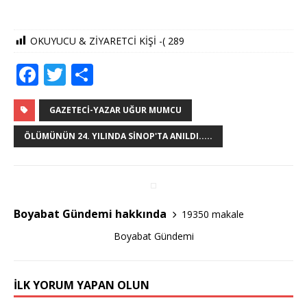
OKUYUCU & ZİYARETCİ KİŞİ -(
289
F
T
S
a
w
h
c
it
ar
GAZETECI-YAZAR UĞUR MUMCU
e
te
e
ÖLÜMÜNÜN 24. YILINDA SINOP'TA ANILDI.....
b
r
o
o
Boyabat Gündemi hakkında
19350 makale
k
Boyabat Gündemi
İLK YORUM YAPAN OLUN