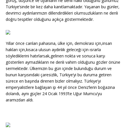
görüş, düşünce ve uyarıların ne denli haklı olduğunu günümüz
Türkiye’sinde bir kez daha kanıtlamaktadır. Yaşanan bu günler,
devrimci aydınlarımızın dillendirdikleri olumsuzlukların ne denli
doğru tespitler olduğunu açıkça göstermektedir.
Yıllar önce canları pahasına, ülke için, demokrasi için,insan
hakları için,kısaca ulusun aydınlık geleceği için ısrarla
söylediklerini hatırlarsak,gelinen nokta ve sonuca karşı
gösterilen aymazlıkların ne denli vahim olduğunu gözler önüne
sermektedir. Ülkemizin bu gün içinde bulunduğu durum ve
bunun karşısındaki çaresizlik, Türkiye’yi bu duruma getiren
sürece en başında direnen bizler olmalıyız. Türkiye’yi
emperyalistlere bağlayan ip 44 yıl önce Deniz’lerin boğazına
dolandı, aynı güçler 24 Ocak 1993’te Uğur Mumcu’yu
aramızdan aldı.