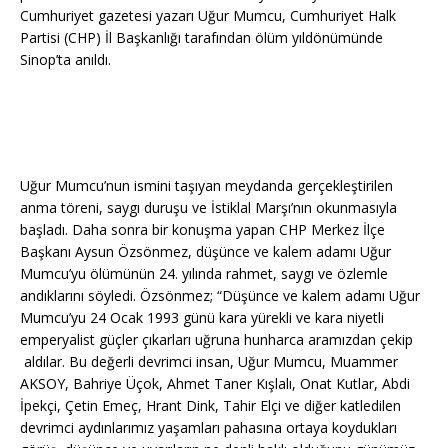
Cumhuriyet gazetesi yazarı Uğur Mumcu, Cumhuriyet Halk
Partisi (CHP) İl Başkanlığı tarafından ölüm yıldönümünde
Sinop’ta anıldı.
Uğur Mumcu’nun ismini taşıyan meydanda gerçekleştirilen
anma töreni, saygı duruşu ve İstiklal Marşı’nın okunmasıyla
başladı. Daha sonra bir konuşma yapan CHP Merkez İlçe
Başkanı Aysun Özsönmez, düşünce ve kalem adamı Uğur
Mumcu’yu ölümünün 24. yılında rahmet, saygı ve özlemle
andıklarını söyledi. Özsönmez; “Düşünce ve kalem adamı Uğur
Mumcu’yu 24 Ocak 1993 günü kara yürekli ve kara niyetli
emperyalist güçler çıkarları uğruna hunharca aramızdan çekip
aldılar. Bu değerli devrimci insan, Uğur Mumcu, Muammer
AKSOY, Bahriye Üçok, Ahmet Taner Kışlalı, Onat Kutlar, Abdi
İpekçi, Çetin Emeç, Hrant Dink, Tahir Elçi ve diğer katledilen
devrimci aydınlarımız yaşamları pahasına ortaya koydukları