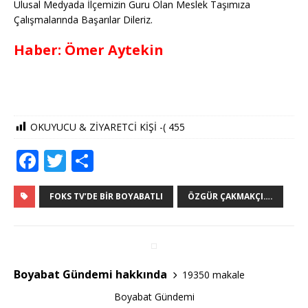
Ulusal Medyada İlçemizin Guru Olan Meslek Taşımıza
Çalışmalarında Başarılar Dileriz.
Haber: Ömer Aytekin
OKUYUCU & ZİYARETCİ KİŞİ -(
455
F
T
S
a
w
h
c
it
ar
FOKS TV’DE BIR BOYABATLI
ÖZGÜR ÇAKMAKÇI….
e
te
e
b
r
o
Boyabat Gündemi hakkında
19350 makale
o
Boyabat Gündemi