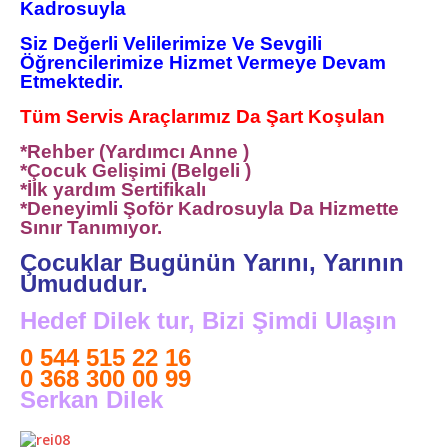
Kadrosuyla
Siz Değerli Velilerimize Ve Sevgi
li
Öğrencilerimize Hizmet Vermeye Devam
Etmektedir.
Tüm Servis Araçlarımız Da Şart Koşulan
*Rehber (Yardımcı Anne )
*Çocuk Gelişimi (Belgeli )
*İlk yardım Sertifikalı
*Deneyimli Şoför Kadrosuyla Da Hizmette
Sınır Tanımıyor.
Çocuklar Bugünün Yarını, Yarının
Umududur.
Hedef Dilek tur, Bizi Şimdi Ulaşın
0 544 515 22 16
0 368 300 00 99
Serkan Dilek