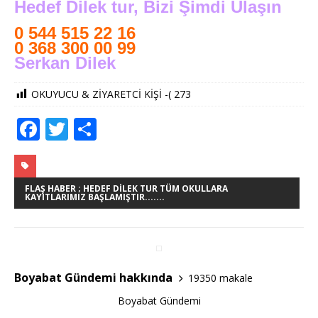
Hedef Dilek tur, Bizi Şimdi Ulaşın
0 544 515 22 16
0 368 300 00 99
Serkan Dilek
OKUYUCU & ZİYARETCİ KİŞİ -(
273
F
T
S
a
w
h
c
it
ar
e
te
e
FLAŞ HABER ; HEDEF DILEK TUR TÜM OKULLARA
KAYITLARIMIZ BAŞLAMIŞTIR.......
b
r
o
o
Boyabat Gündemi hakkında
19350 makale
k
Boyabat Gündemi