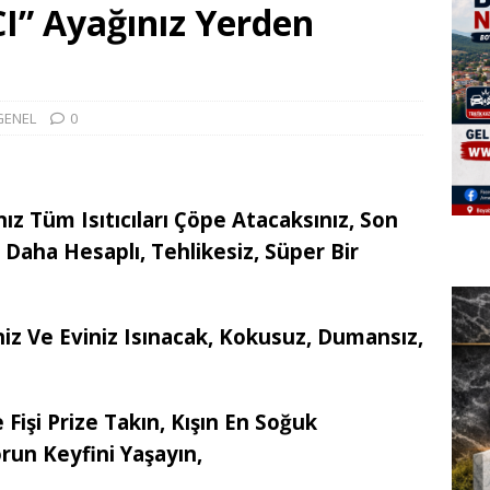
I” Ayağınız Yerden
GENEL
0
nız Tüm Isıtıcıları Çöpe Atacaksınız, Son
le Daha Hesaplı, Tehlikesiz, Süper Bir
iniz Ve Eviniz Isınacak, Kokusuz, Dumansız,
 Fişi Prize Takın, Kışın En Soğuk
un Keyfini Yaşayın,