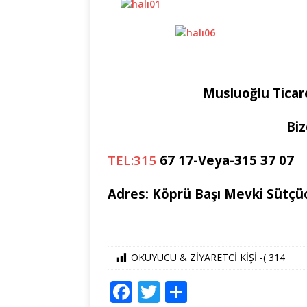
Musluoğlu Ticar
Biz
TEL:315
67 17-Veya-315 37 07
Adres: Köprü Başı Mevki Sütçüo
OKUYUCU & ZİYARETCİ KİŞİ -(
314
F
T
S