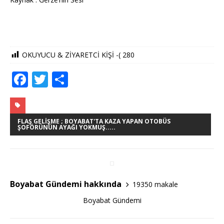
OKUYUCU & ZİYARETCİ KİŞİ -(
280
F
T
S
a
w
h
c
it
ar
e
te
e
FLAŞ GELIŞME ; BOYABAT'TA KAZA YAPAN OTOBÜS
ŞOFÖRÜNÜN AYAĞI YOKMUŞ.....
b
r
o
o
Boyabat Gündemi hakkında
19350 makale
k
Boyabat Gündemi