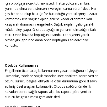
için o bölgeyi sıcak tutmak istedi. Hatta yolculardan biri,
‘yanımda elma var, isterseniz vereyim cama sürün’ dedi. Her
şey bir anda olup bitti. Şoför bulunduğu yere sıkışmıştı. Zarar
vermemek için sağlık ekipleri gelene kadar ellerimizle karı
kazıyarak donmasını engelledik. Sağlık ekipleri gelip gerekli
müdahaleyi yaptı. O sırada ayağının yarısının olmadığını fark
ettik. Önce kazada koptuğunu sandık. O bölgenin yaralı
olmadığını görünce daha önce koptuğunu anladık” diye
konuştu.
Otobüs Kullanamaz
Engellilerin ticari araç kullanmasının yasak olduğunu söyleyen
uzmanlar, “sadece sağlık raporları incelendikten sonra verilen
özürlü sürücü belgesi ehliyeti ile özür durumuna göre dizayn
edilmiş özel araçları kullanabilir. Otobüs şoförünün de ilk
kazadan sonra sağlık raporu alıp, bu rapora göre yeni bir
sürücü belgesi alması gerekirdi” dedi.
Kaynak : Gerze’nin Sesi