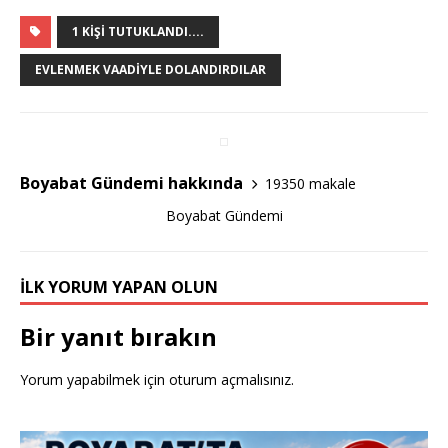
a
w
h
c
it
ar
1 KIŞI TUTUKLANDI....
e
te
e
EVLENMEK VAADIYLE DOLANDIRDILAR
b
r
o
o
Boyabat Gündemi hakkında
19350 makale
k
Boyabat Gündemi
İLK YORUM YAPAN OLUN
Bir yanıt bırakın
Yorum yapabilmek için
oturum açmalısınız
.