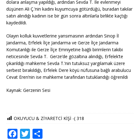
dolara anlaşma yapıldığı, ardından Sevda T. İle evlenmeyi
düşünen Ali Ç.’nin kadını kuyumcuya götürdüğü, buradan takılar
satın alındığı kadının ise bir gün sonra altınlarla birlikte kaçtığı
kaydedildi.
Olayın kolluk kuvvetlerine yansımasının ardından Sinop İl
Jandarma, Erfelek İlçe Jandarma ve Gerze İlçe Jandarma
Komutanlığı ile Gerze İlçe Emniyetine bağlı birimlerin takibi
neticesinde Sevda T. Gerze’de gözaltına alındığı, Erfelek’te
çıkarıldığı mahkeme Sevda T.’nin tutuksuz yargılamak üzere
serbest bırakıldığı, Erfelek Dere köyü nüfusuna bağlı arabulucu
Cevat Eren’nin ise mahkeme tarafından tutuklandığı öğrenildi
Kaynak: Gerzenin Sesi
OKUYUCU & ZİYARETCİ KİŞİ -(
318
F
T
S