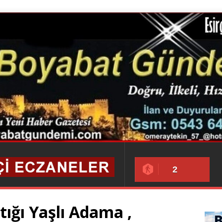
2
tığı Yaşlı Adama ,