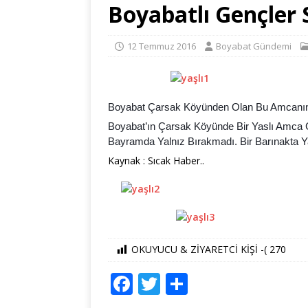
Boyabatlı Gençler 
12 Temmuz 2016
Boyabat Gündemi
Boyabat Çarsak Köyünden Olan Bu Amcanın 
Boyabat’ın Çarsak Köyünde Bir Yaslı Amca Ç
Bayramda Yalnız Bırakmadı. Bir Barınakta
Kaynak : Sıcak Haber..
OKUYUCU & ZİYARETCİ KİŞİ -(
270
F
T
S
a
w
h