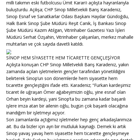
milli takımın eski futbolcusu Ümit Karan’ı açılışta hayranlarıyla
buluşturdu. Açılışa; CHP Sinop Milletvekili Barış Karadeniz,
Sinop Esnaf ve Sanatkarlar Odası Başkanı Haydar Gündoğdu,
Halk Bank Sinop Şube Müdürü Reşit Canik, İş Bankası Sinop
Şube Müdürü Kazım Atılgan, Vitrinhaber Gazetesi Yazı İşleri
Müdürü Serhat Özşahin, Vitrinhaber çalışanları, merkez mahalle
muhtarları ve çok sayıda davetli katıldı.
SİNOP HEM SİYASETTE HEM TİCARETTE GENÇLEŞİYOR
Açılışta konuşan CHP Sinop Milletvekili Barış Karadeniz, yakın
zamanda açılan işletmelerin gençler tarafından yönetildiğini
belirterek Sinop’un son dönemlerde hem siyasette hem
ticarette gençleştiğini ifade etti. Karadeniz; “Furkan kardeşimiz
ticaret ile uğraşan Ömer ağabeyimizin oğlu, yine esnaf olan
Orhan beyin kardeşi, yani Sinop’ta bu zamana kadar başarılı
işlere imza atan bir ailenin oğlu, bugün çok başarılı olacağına
inandığım bir işletmeyi açıyor.
Son zamanlarda açtığımız işletmeler hep genç arkadaşlarımıza
ait. Bu da bizler için ayrı bir mutluluk kaynağı. Demek ki artık
Sinop yavaş yavaş hem siyasette hem ticarette gençleşmeye