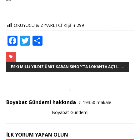
OKUYUCU & ZİYARETCİ KİŞİ -(
299
F
T
S
a
w
h
c
it
ar
e
te
e
ESKI MILLI YILDIZ ÜMIT KARAN SINOP'TA LOKANTA AÇTI......
b
r
o
o
Boyabat Gündemi hakkında
19350 makale
k
Boyabat Gündemi
İLK YORUM YAPAN OLUN