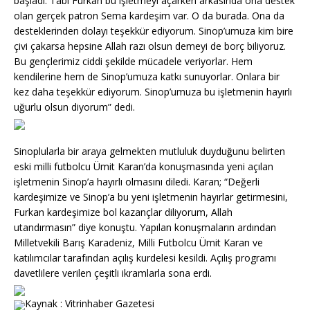
başladı. Tabi Furkan bu işletmeyi açarken arkasında ona destek
olan gerçek patron Sema kardeşim var. O da burada. Ona da
desteklerinden dolayı teşekkür ediyorum. Sinop’umuza kim bire
çivi çakarsa hepsine Allah razı olsun demeyi de borç biliyoruz.
Bu gençlerimiz ciddi şekilde mücadele veriyorlar. Hem
kendilerine hem de Sinop’umuza katkı sunuyorlar. Onlara bir
kez daha teşekkür ediyorum. Sinop’umuza bu işletmenin hayırlı
uğurlu olsun diyorum” dedi.
Sinoplularla bir araya gelmekten mutluluk duyduğunu belirten
eski milli futbolcu Ümit Karan’da konuşmasında yeni açılan
işletmenin Sinop’a hayırlı olmasını diledi. Karan; “Değerli
kardeşimize ve Sinop’a bu yeni işletmenin hayırlar getirmesini,
Furkan kardeşimize bol kazançlar diliyorum, Allah
utandırmasın” diye konuştu. Yapılan konuşmaların ardından
Milletvekili Barış Karadeniz, Milli Futbolcu Ümit Karan ve
katılımcılar tarafından açılış kurdelesi kesildi. Açılış programı
davetlilere verilen çeşitli ikramlarla sona erdi.
Kaynak : Vitrinhaber Gazetesi