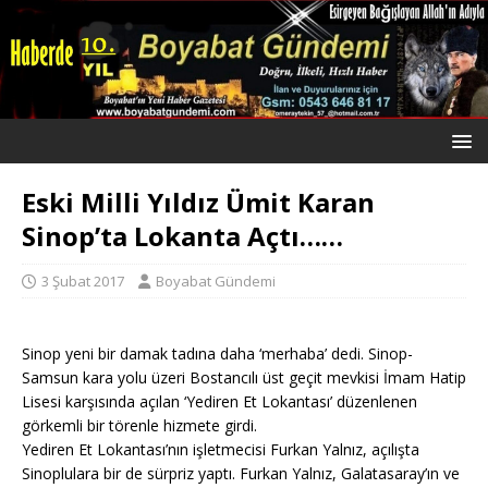
Eski Milli Yıldız Ümit Karan
Sinop’ta Lokanta Açtı……
3 Şubat 2017
Boyabat Gündemi
Sinop yeni bir damak tadına daha ‘merhaba’ dedi. Sinop-
Samsun kara yolu üzeri Bostancılı üst geçit mevkisi İmam Hatip
Lisesi karşısında açılan ‘Yediren Et Lokantası’ düzenlenen
görkemli bir törenle hizmete girdi.
Yediren Et Lokantası’nın işletmecisi Furkan Yalnız, açılışta
Sinoplulara bir de sürpriz yaptı. Furkan Yalnız, Galatasaray’ın ve