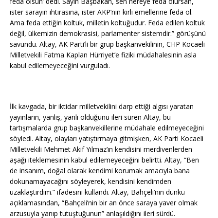
feda olsun’ dedi. Sayın Başbakan, sen nereye feda olursan,
ister sarayın ihtirasına, ister AKP’nin kirli emellerine feda ol.
Ama feda ettiğin koltuk, milletin koltuğudur. Feda edilen koltuk
değil, ülkemizin demokrasisi, parlamenter sistemdir.” görüşünü
savundu. Altay, AK Parti’li bir grup başkanvekilinin, CHP Kocaeli
Milletvekili Fatma Kaplan Hürriyet’e fiziki müdahalesinin asla
kabul edilemeyeceğini vurguladı.
İlk kavgada, bir iktidar milletvekilini darp ettiği algısı yaratan
yayınların, yanlış, yanlı olduğunu ileri süren Altay, bu
tartışmalarda grup başkanvekillerine müdahale edilmeyeceğini
söyledi. Altay, olayları yatıştırmaya gitmişken, AK Parti Kocaeli
Milletvekili Mehmet Akif Yılmaz’ın kendisini merdivenlerden
aşağı iteklemesinin kabul edilemeyeceğini belirtti. Altay, “Ben
de insanım, doğal olarak kendimi korumak amacıyla bana
dokunamayacağını söyleyerek, kendisini kendimden
uzaklaştırdım.” ifadesini kullandı. Altay, Bahçeli’nin dünkü
açıklamasından, “Bahçeli’nin bir an önce saraya yaver olmak
arzusuyla yanıp tutuştuğunun” anlaşıldığını ileri sürdü.