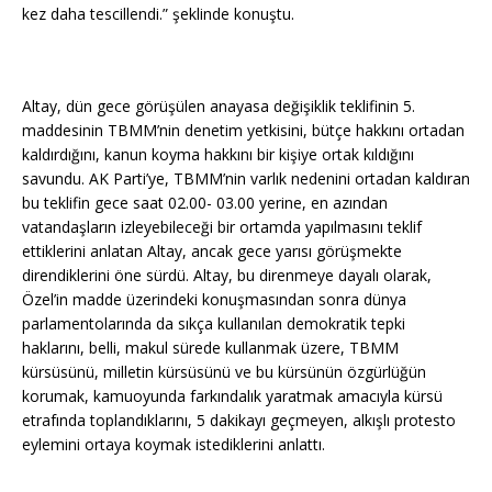
kez daha tescillendi.” şeklinde konuştu.
Altay, dün gece görüşülen anayasa değişiklik teklifinin 5.
maddesinin TBMM’nin denetim yetkisini, bütçe hakkını ortadan
kaldırdığını, kanun koyma hakkını bir kişiye ortak kıldığını
savundu. AK Parti’ye, TBMM’nin varlık nedenini ortadan kaldıran
bu teklifin gece saat 02.00- 03.00 yerine, en azından
vatandaşların izleyebileceği bir ortamda yapılmasını teklif
ettiklerini anlatan Altay, ancak gece yarısı görüşmekte
direndiklerini öne sürdü. Altay, bu direnmeye dayalı olarak,
Özel’in madde üzerindeki konuşmasından sonra dünya
parlamentolarında da sıkça kullanılan demokratik tepki
haklarını, belli, makul sürede kullanmak üzere, TBMM
kürsüsünü, milletin kürsüsünü ve bu kürsünün özgürlüğün
korumak, kamuoyunda farkındalık yaratmak amacıyla kürsü
etrafında toplandıklarını, 5 dakikayı geçmeyen, alkışlı protesto
eylemini ortaya koymak istediklerini anlattı.