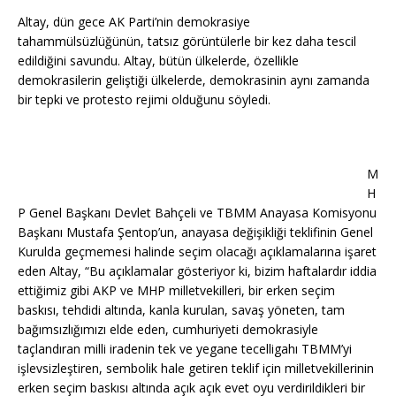
Altay, dün gece AK Parti’nin demokrasiye
tahammülsüzlüğünün, tatsız görüntülerle bir kez daha tescil
edildiğini savundu. Altay, bütün ülkelerde, özellikle
demokrasilerin geliştiği ülkelerde, demokrasinin aynı zamanda
bir tepki ve protesto rejimi olduğunu söyledi.
M
H
P Genel Başkanı Devlet Bahçeli ve TBMM Anayasa Komisyonu
Başkanı Mustafa Şentop’un, anayasa değişikliği teklifinin Genel
Kurulda geçmemesi halinde seçim olacağı açıklamalarına işaret
eden Altay, “Bu açıklamalar gösteriyor ki, bizim haftalardır iddia
ettiğimiz gibi AKP ve MHP milletvekilleri, bir erken seçim
baskısı, tehdidi altında, kanla kurulan, savaş yöneten, tam
bağımsızlığımızı elde eden, cumhuriyeti demokrasiyle
taçlandıran milli iradenin tek ve yegane tecelligahı TBMM’yi
işlevsizleştiren, sembolik hale getiren teklif için milletvekillerinin
erken seçim baskısı altında açık açık evet oyu verdirildikleri bir