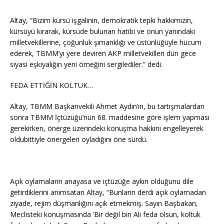
Altay, “Bizim kürsü işgalinin, demokratik tepki hakkımızın,
kürsüyü kırarak, kürsüde bulunan hatibi ve onun yanındaki
milletvekillerine, çoğunluk şımarıklığı ve üstünlüğüyle hücum
ederek, TBMM’yi yere deviren AKP milletvekilleri dün gece
siyasi eşkıyalığın yeni örneğini sergilediler.” dedi.
FEDA ETTİĞİN KOLTUK…
Altay, TBMM Başkanvekili Ahmet Aydın’ın, bu tartışmalardan
sonra TBMM İçtüzüğü’nün 68. maddesine göre işlem yapması
gerekirken, önerge üzerindeki konuşma hakkını engelleyerek
oldubittiyle önergeleri oyladığını öne sürdü.
Açık oylamaların anayasa ve içtüzüğe aykırı olduğunu dile
getirdiklerini anımsatan Altay, “Bunların derdi açık oylamadan
ziyade, rejim düşmanlığını açık etmekmiş. Sayın Başbakan,
Meclisteki konuşmasında ‘Bir değil bin Ali feda olsun, koltuk