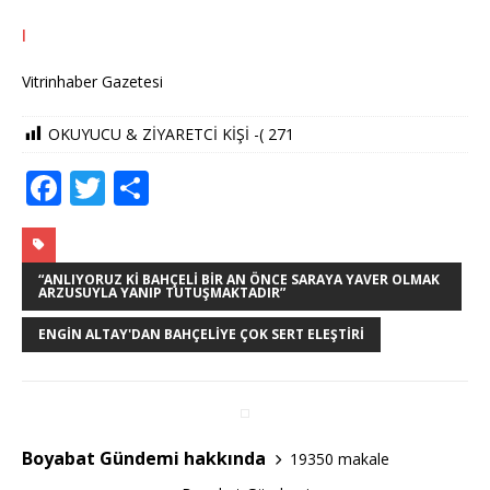
l
Vitrinhaber Gazetesi
OKUYUCU & ZİYARETCİ KİŞİ -(
271
F
T
S
a
w
h
c
it
ar
e
te
e
“ANLIYORUZ KI BAHÇELI BIR AN ÖNCE SARAYA YAVER OLMAK
ARZUSUYLA YANIP TUTUŞMAKTADIR”
b
r
ENGIN ALTAY'DAN BAHÇELIYE ÇOK SERT ELEŞTIRI
o
o
k
Boyabat Gündemi hakkında
19350 makale