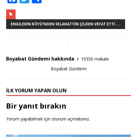
a
w
h
c
it
ar
e
te
e
ENGILEKIN KÖYÜ’NDEN SELAHATTIN ÇILDEN VEFAT ETTI…..
b
r
o
o
Boyabat Gündemi hakkında
19350 makale
k
Boyabat Gündemi
İLK YORUM YAPAN OLUN
Bir yanıt bırakın
Yorum yapabilmek için
oturum açmalısınız
.