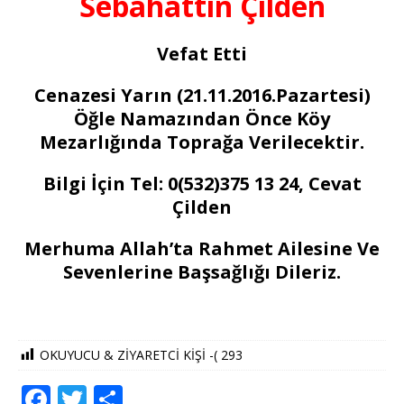
Sebahattin Çilden
Vefat Etti
Cenazesi Yarın (21.11.2016.Pazartesi)
Öğle Namazından Önce Köy
Mezarlığında Toprağa Verilecektir.
Bilgi İçin Tel: 0(532)375 13 24, Cevat
Çilden
Merhuma Allah’ta Rahmet Ailesine Ve
Sevenlerine Başsağlığı Dileriz.
OKUYUCU & ZİYARETCİ KİŞİ -(
293
F
T
S