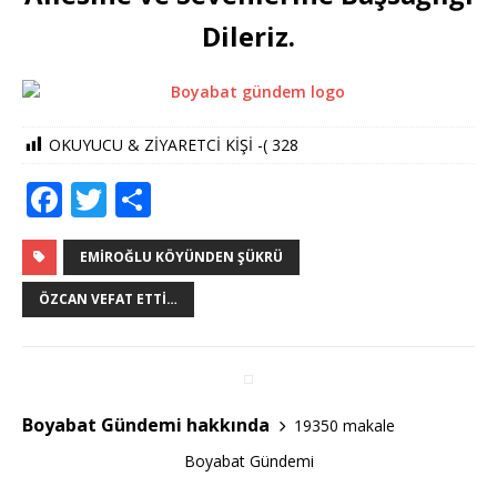
Dileriz.
OKUYUCU & ZİYARETCİ KİŞİ -(
328
F
T
S
a
w
h
c
it
ar
EMIROĞLU KÖYÜNDEN ŞÜKRÜ
e
te
e
ÖZCAN VEFAT ETTI…
b
r
o
o
Boyabat Gündemi hakkında
19350 makale
k
Boyabat Gündemi