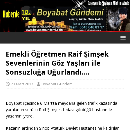
Emekli Öğretmen Raif Şimşek
Sevenlerinin Göz Yaşları ile
Sonsuzluğa Uğurlandı….
23 Mart 2017
Boyabat Gündemi
Boyabat ilçesinde 6 Mart’ta meydana gelen trafik kazasında
yaralanan sürücü Raif Şimşek, tedavi gördüğü hastanede
yaşamını yitirdi.
Kazanın ardından Sinop Atatürk Devlet Hastanesine kaldırılan