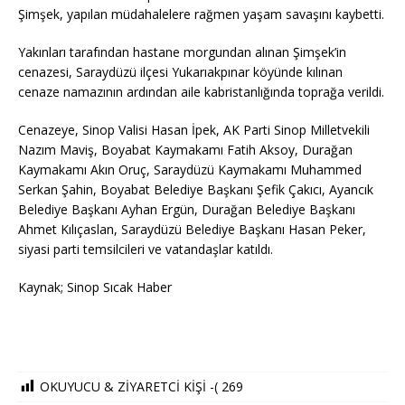
Şimşek, yapılan müdahalelere rağmen yaşam savaşını kaybetti.
Yakınları tarafından hastane morgundan alınan Şimşek’in
cenazesi, Saraydüzü ilçesi Yukarıakpınar köyünde kılınan
cenaze namazının ardından aile kabristanlığında toprağa verildi.
Cenazeye, Sinop Valisi Hasan İpek, AK Parti Sinop Milletvekili
Nazım Maviş, Boyabat Kaymakamı Fatih Aksoy, Durağan
Kaymakamı Akın Oruç, Saraydüzü Kaymakamı Muhammed
Serkan Şahin, Boyabat Belediye Başkanı Şefik Çakıcı, Ayancık
Belediye Başkanı Ayhan Ergün, Durağan Belediye Başkanı
Ahmet Kılıçaslan, Saraydüzü Belediye Başkanı Hasan Peker,
siyasi parti temsilcileri ve vatandaşlar katıldı.
Kaynak; Sinop Sıcak Haber
OKUYUCU & ZİYARETCİ KİŞİ -(
269