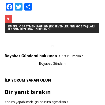
F
T
S
a
w
h
c
it
ar
e
te
e
EMEKLI ÖĞRETMEN RAIF ŞIMŞEK SEVENLERININ GÖZ YAŞLARI
ILE SONSUZLUĞA UĞURLANDI....
b
r
o
o
Boyabat Gündemi hakkında
19350 makale
k
Boyabat Gündemi
İLK YORUM YAPAN OLUN
Bir yanıt bırakın
Yorum yapabilmek için
oturum açmalısınız
.