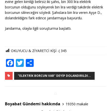
evine gelen kimliği belirsiz iki şahıs, bin 300 lira elektrik
borcunun olduğunu söyleyerek bin lira verdiği takdirde elektrik
borcunun silineceğini söyledi. Şahıslara bin lira veren Ayşe D.,
dolandırıldığını fark edince jandarmaya başvurdu.
Jandarma, olayla ilgili soruşturma başlattı.
OKUYUCU & ZİYARETCİ KİŞİ -(
345
F
T
S
a
w
h
c
it
ar
"ELEKTRIK BORCUN VAR" DEYIP DOLANDIRILDI...
e
te
e
b
r
o
Boyabat Gündemi hakkında
19350 makale
o