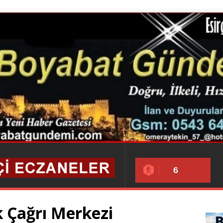
6
k Çağrı Merkezi