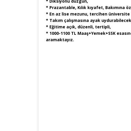
* Diksiyonu düzgün,
* Prazantable, Kılık kıyafet, Bakımına 
* En az lise mezunu, tercihen üniversit
* Takım çalışmasına ayak uydurabilecek
* Eğitime açık, düzenli, tertipli,
* 1000-1100 TL Maaş+Yemek+SSK esasınd
aramaktayız.