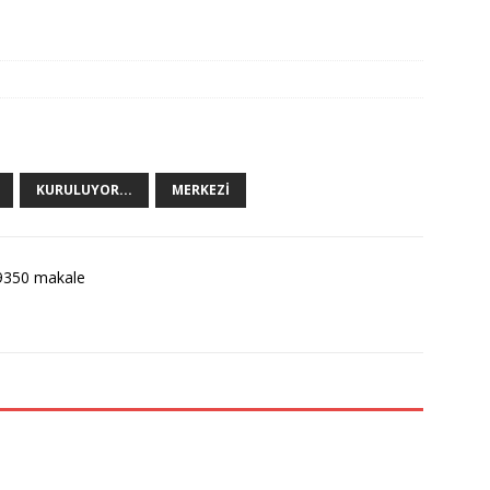
KURULUYOR...
MERKEZI
9350 makale