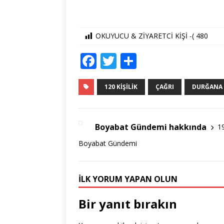
OKUYUCU & ZİYARETCİ KİŞİ -(
480
F
T
S
a
w
h
c
it
ar
120 KIŞILIK
ÇAĞRI
DURĞANA
e
te
e
b
r
Boyabat Gündemi hakkında
1
o
Boyabat Gündemi
o
k
İLK YORUM YAPAN OLUN
Bir yanıt bırakın