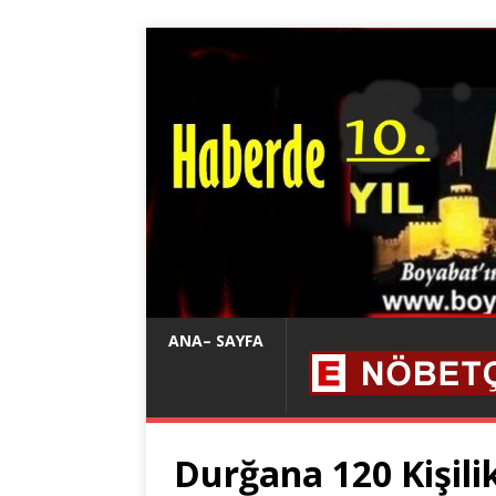
ANA– SAYFA
Durğana 120 Kişili