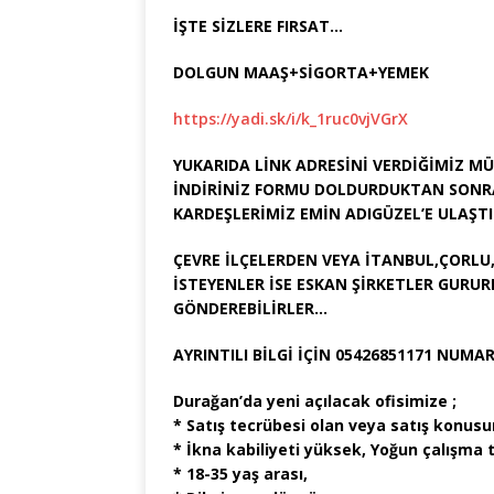
İŞTE SİZLERE FIRSAT…
DOLGUN MAAŞ+SİGORTA+YEMEK
https://yadi.sk/i/k_1ruc0vjVGrX
YUKARIDA LİNK ADRESİNİ VERDİĞİMİZ M
İNDİRİNİZ FORMU DOLDURDUKTAN SONRA
KARDEŞLERİMİZ EMİN ADIGÜZEL’E ULAŞTI
ÇEVRE İLÇELERDEN VEYA İTANBUL,ÇORLU
İSTEYENLER İSE ESKAN ŞİRKETLER GURU
GÖNDEREBİLİRLER…
AYRINTILI BİLGİ İÇİN 05426851171 NUM
Durağan’da yeni açılacak ofisimize ;
* Satış tecrübesi olan veya satış konusu
* İkna kabiliyeti yüksek, Yoğun çalışma
* 18-35 yaş arası,