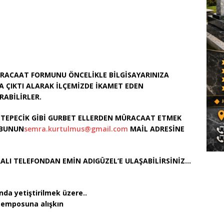
ÜRACAAT FORMUNU ÖNCELİKLE BİLGİSAYARINIZA
 ÇIKTI ALARAK İLÇEMİZDE İKAMET EDEN
RABİLİRLER.
,TEPECİK GİBİ GURBET ELLERDEN MÜRACAAT ETMEK
RBUNUN
semra.kurtulmus@gmail.com
MAİL ADRESİNE
ARALI TELEFONDAN EMİN ADIGÜZEL’E ULAŞABİLİRSİNİZ…
nda yetiştirilmek üzere..
 temposuna alışkın