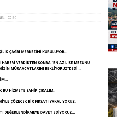
NEL
50
İŞİLİK ÇAĞRI MERKEZİNİ KURULUYOR…
İ HABERİ VERDİKTEN SONRA “EN AZ LİSE MEZUNU
RİMİZİN MÜRAACATLARINI BEKLİYORUZ”DEDİ…
RİM…
 BU HİZMETE SAHİP ÇIKALIM..
İYLE ÇÖZECEK BİR FIRSATI YAKALIYORUZ.
SATI DEĞERLENDİRMEYE DAVET EDİYORUZ…