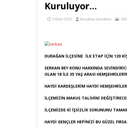
Kuruluyor…
5 Ekim 2015
Boyabat Gündemi
GE
DURAĞAN İLÇESİNE İLK ETAP İÇİN 120 K
SERKAN BEY KONU HAKKINDA SEVİNDİRİC
OLAN 18 İLE 35 YAŞ ARASI HEMŞEHRİLE
HAYDİ KARDEŞLERİM HAYDİ HEMŞEHRİLE
İLÇEMİZİN MAKUS TALİHİNİ DEĞİŞTİRECEK
İLÇEMİZDE Kİ İŞSİZLİK SORUNUNU TAMAM
HAYDİ GENÇLER HEPİNİZİ BU GÜZEL FIR