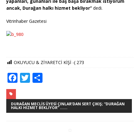
yapanları, günahları ile baş başa bırakmak istiyorum
ancak, Durağan halkı hizmet bekliyor”
dedi.
Vitrinhaber Gazetesi
OKUYUCU & ZİYARETCİ KİŞİ -(
273
F
T
S
a
w
h
c
it
ar
e
te
e
DURAĞAN MECLIS ÜYESI ÇINLAR’DAN SERT ÇIKIŞ; “DURAĞAN
HALKI HIZMET BEKLIYOR” ......
b
r
o
o