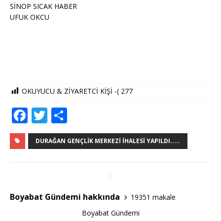
SİNOP SICAK HABER
UFUK OKCU
OKUYUCU & ZİYARETCİ KİŞİ -(
277
F
T
S
a
w
h
c
it
ar
DURAĞAN GENÇLIK MERKEZI İHALESI YAPILDI.....
e
te
e
b
r
o
Boyabat Gündemi hakkında
19351 makale
o
Boyabat Gündemi