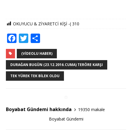
OKUYUCU & ZİYARETCİ KİŞİ -(
310
F
T
S
a
w
h
c
it
ar
(VIDEOLU HABER)
e
te
e
DURAĞAN BUGÜN (23.12.2016.CUMA) TERÖRE KARŞI
b
r
TEK YÜREK TEK BILEK OLDU
o
o
k
Boyabat Gündemi hakkında
19350 makale
Boyabat Gündemi