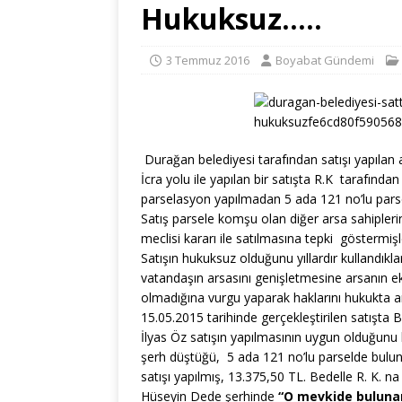
Hukuksuz…..
3 Temmuz 2016
Boyabat Gündemi
Durağan belediyesi tarafından satışı yapıla
İcra yolu ile yapılan bir satışta R.K tarafında
parselasyon yapılmadan 5 ada 121 no’lu parsel s
Satış parsele komşu olan diğer arsa sahiplerini
meclisi kararı ile satılmasına tepki göstermişl
Satışın hukuksuz olduğunu yıllardır kullandıklar
vatandaşın arsasını genişletmesine arsanın e
olmadığına vurgu yaparak haklarını hukukta ara
15.05.2015 tarihinde gerçekleştirilen satışt
İlyas Öz satışın yapılmasının uygun olduğunu 
şerh düştüğü, 5 ada 121 no’lu parselde bul
satışı yapılmış, 13.375,50 TL. Bedelle R. K. na
Hüseyin Dede şerhinde
“O mevkide bulunan