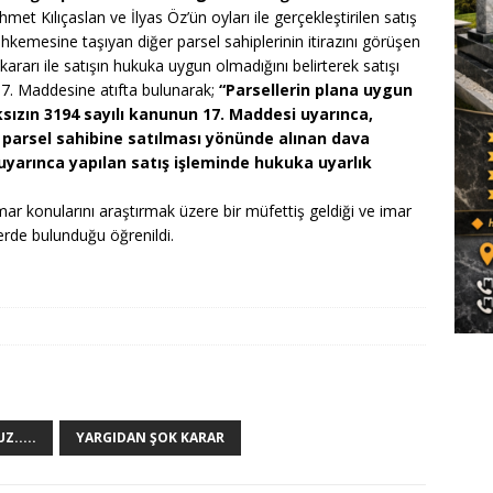
et Kılıçaslan ve İlyas Öz’ün oyları ile gerçekleştirilen satış
mesine taşıyan diğer parsel sahiplerinin itirazını görüşen
arı ile satışın hukuka uygun olmadığını belirterek satışı
17. Maddesine atıfta bulunarak;
“Parsellerin plana uygun
ızın 3194 sayılı kanunun 17. Maddesi uyarınca,
 parsel sahibine satılması yönünde alınan dava
yarınca yapılan satış işleminde hukuka uyarlık
r konularını araştırmak üzere bir müfettiş geldiği ve imar
lerde bulunduğu öğrenildi.
.....
YARGIDAN ŞOK KARAR