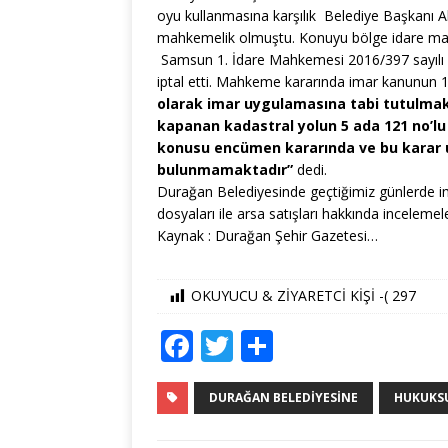
oyu kullanmasına karşılık Belediye Başkanı Ahm
mahkemelik olmuştu. Konuyu bölge idare mahke
Samsun 1. İdare Mahkemesi 2016/397 sayılı kar
iptal etti. Mahkeme kararında imar kanunun 
olarak imar uygulamasına tabi tutulmaks
kapanan kadastral yolun 5 ada 121 no’lu
konusu encümen kararında ve bu karar u
bulunmamaktadır”
dedi.
Durağan Belediyesinde geçtiğimiz günlerde ima
dosyaları ile arsa satışları hakkında inceleme
Kaynak : Durağan Şehir Gazetesi…
OKUYUCU & ZİYARETCİ KİŞİ -(
297
F
T
S
a
w
h
c
it
ar
DURAĞAN BELEDIYESINE
HUKUKSUZ
e
te
e