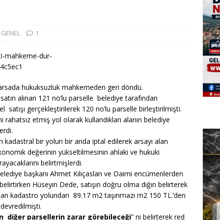
GENEL
1
n arsada hukuksuzluk mahkemeden geri döndü.
n satın alınan 121 no’lu parselle belediye tarafından
atışı gerçekleştirilerek 120 no’lu parselle birleştirilmişti.
 rahatsız etmiş yol olarak kullandıkları alanın belediye
erdi.
ı kadastral bir yolun bir anda iptal edilerek arsayı alan
konomik değerinin yükseltilmesinin ahlaki ve hukuki
yacaklarını belirtmişlerdi.
a Belediye başkanı Ahmet Kılıçaslan ve Daimi encümenlerden
belirtirken Hüseyin Dede, satışın doğru olma dığın belirterek
unan kadastro yolundan 89.17 m2 taşınmazı m2 150 TL.’den
 devredilmişti.
 diğer parsellerin zarar görebileceği
” ni belirterek red