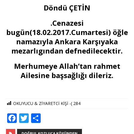
Döndü ÇETİN
.Cenazesi
bugün(18.02.2017.Cumartesi) öğle
namazıyla Ankara Karşıyaka
mezarlıgından defnedilecektir.
Merhumeye Allah’tan rahmet
Ailesine başsağlığı dileriz.
OKUYUCU & ZİYARETCİ KİŞİ -(
284
F
T
S
a
w
h
DOĞRUL KOZLUCA KÖYÜNDEN