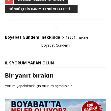
c
it
ar
e
te
e
DÖNDÜ ÇETİN HANIMEFENDI VEFAT ETTI....
b
r
o
o
Boyabat Gündemi hakkında
19351 makale
k
Boyabat Gündemi
İLK YORUM YAPAN OLUN
Bir yanıt bırakın
Yorum yapabilmek için
oturum açmalısınız
.