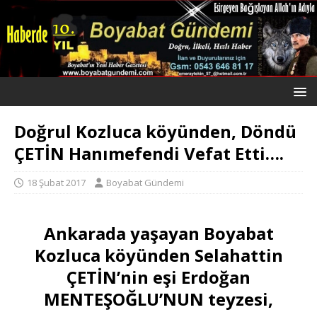
Doğrul Kozluca köyünden, Döndü
ÇETİN Hanımefendi Vefat Etti….
18 Şubat 2017
Boyabat Gündemi
Ankarada yaşayan Boyabat
Kozluca köyünden Selahattin
ÇETİN’nin eşi Erdoğan
MENTEŞOĞLU’NUN teyzesi,