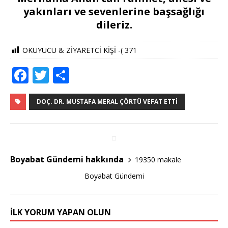
yakınları ve sevenlerine başsağlığı
dileriz.
OKUYUCU & ZİYARETCİ KİŞİ -(
371
F
T
S
a
w
h
c
it
ar
DOÇ. DR. MUSTAFA MERAL ÇÖRTÜ VEFAT ETTI
e
te
e
b
r
o
Boyabat Gündemi hakkında
19350 makale
o
Boyabat Gündemi
k
İLK YORUM YAPAN OLUN