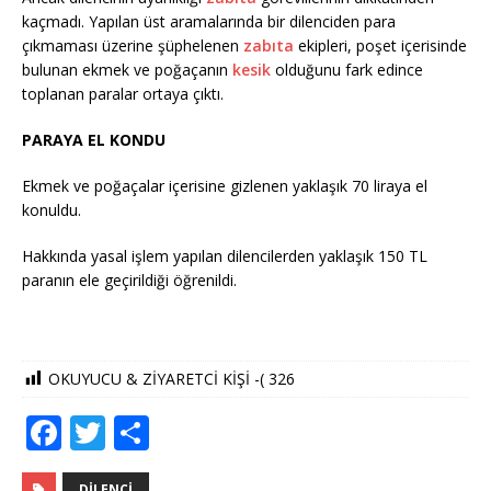
kaçmadı. Yapılan üst aramalarında bir dilenciden para
çıkmaması üzerine şüphelenen
zabıta
ekipleri, poşet içerisinde
bulunan ekmek ve poğaçanın
kesik
olduğunu fark edince
toplanan paralar ortaya çıktı.
PARAYA EL KONDU
Ekmek ve poğaçalar içerisine gizlenen yaklaşık 70 liraya el
konuldu.
Hakkında yasal işlem yapılan dilencilerden yaklaşık 150 TL
paranın ele geçirildiği öğrenildi.
OKUYUCU & ZİYARETCİ KİŞİ -(
326
F
T
S
a
w
h
DILENCI