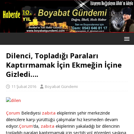
Dilenci, Topladığı Paraları
Kaptırmamak İçin Ekmeğin İçine
Gizledi….
11 Şubat 2016
Boyabat Gündemi
Çorum
Belediyesi
zabıta
ekiplerinin şehir merkezinde
dilencilere karşı yürüttüğü çalışmalar hız kesmeden devam
ediyor.
Çorum
‘da,
zabıta
ekiplerinin yakaladığı bir dilencinin
topladığı paraları kaptırmamak için seçtiği yol görenleri şaşkına