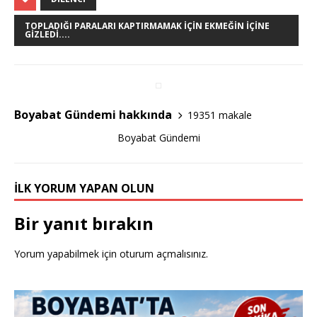
c
it
ar
e
te
e
TOPLADIĞI PARALARI KAPTIRMAMAK İÇIN EKMEĞIN İÇINE
GIZLEDI....
b
r
o
o
k
Boyabat Gündemi hakkında
19351 makale
Boyabat Gündemi
İLK YORUM YAPAN OLUN
Bir yanıt bırakın
Yorum yapabilmek için
oturum açmalısınız
.