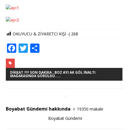
OKUYUCU & ZİYARETCİ KİŞİ -(
268
F
T
S
a
w
h
c
it
ar
e
te
e
DIKKAT.!!!! SON DAKIKA ; BOZ AYI AK GÖL INALTI
MAĞARASINDA GÖRÜLDÜ.....
b
r
o
o
Boyabat Gündemi hakkında
19350 makale
k
Boyabat Gündemi