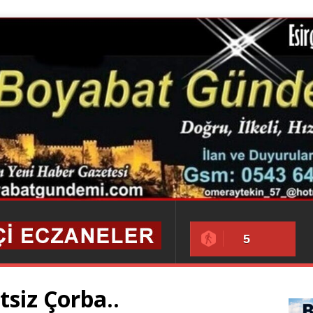
5
tsiz Çorba..