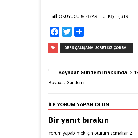
OKUYUCU & ZİYARETCİ KİŞİ -(
319
F
T
S
a
w
h
c
it
ar
DERS ÇALIŞANA ÜCRETSIZ ÇORBA..
e
te
e
b
r
Boyabat Gündemi hakkında
1
o
Boyabat Gündemi
o
k
İLK YORUM YAPAN OLUN
Bir yanıt bırakın
Yorum yapabilmek için
oturum açmalısınız
.