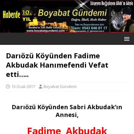
Darıözü Köyünden Fadime
Akbudak Hanımefendi Vefat
etti…..
13 Ocak 2017
Boyabat Gündemi
Darıözü Köyünden Sabri Akbudak’ın
Annesi,
Fadime
Akbudak