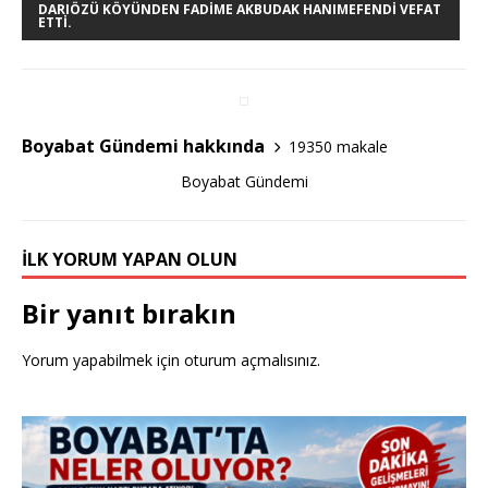
e
te
e
DARIÖZÜ KÖYÜNDEN FADIME AKBUDAK HANIMEFENDI VEFAT
ETTI.
b
r
o
o
Boyabat Gündemi hakkında
19350 makale
k
Boyabat Gündemi
İLK YORUM YAPAN OLUN
Bir yanıt bırakın
Yorum yapabilmek için
oturum açmalısınız
.