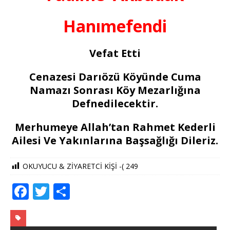
Hanımefendi
Vefat Etti
Cenazesi Darıözü Köyünde Cuma
Namazı Sonrası Köy Mezarlığına
Defnedilecektir.
Merhumeye Allah’tan Rahmet Kederli
Ailesi Ve Yakınlarına Başsağlığı Dileriz.
OKUYUCU & ZİYARETCİ KİŞİ -(
249
F
T
S
a
w
h
c
it
ar