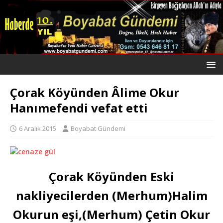
Çorak Köyünden Âlime Okur
Hanımefendi vefat etti
6 Aralık 2015
Boyabat Gündemi
Çorak Köyünden Eski
nakliyecilerden (Merhum)Halim
Okurun eşi,(Merhum) Çetin Okur