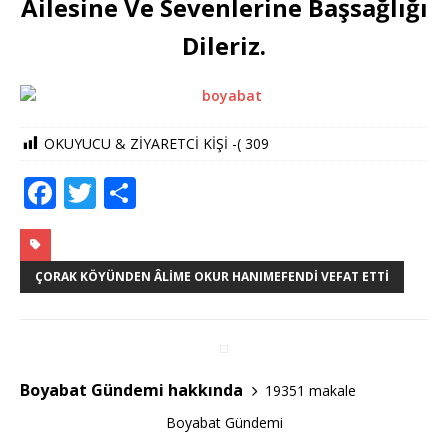
Ailesine Ve Sevenlerine Başsağlığı
Dileriz.
OKUYUCU & ZİYARETCİ KİŞİ -(
309
F
T
S
a
w
h
c
it
ar
e
te
e
ÇORAK KÖYÜNDEN ÂLIME OKUR HANIMEFENDI VEFAT ETTI
b
r
o
o
Boyabat Gündemi hakkında
19351 makale
k
Boyabat Gündemi