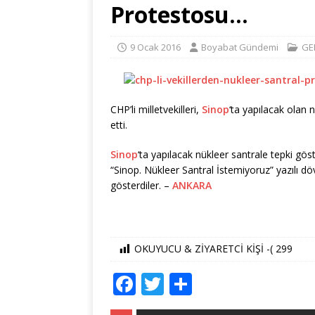
Protestosu…
9 Ocak 2016
Boyabat Gündemi
GE
CHP’li milletvekilleri,
Sinop
‘ta yapılacak olan
etti.
Sinop
‘ta yapılacak nükleer santrale tepki gö
“Sinop. Nükleer Santral İstemiyoruz” yazılı döviz
gösterdiler. –
ANKARA
OKUYUCU & ZİYARETCİ KİŞİ -(
299
F
T
S
a
w
h