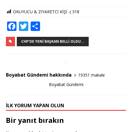
OKUYUCU & ZİYARETCİ KİŞİ -(
318
F
T
S
a
w
h
c
it
ar
CHP’DE YENI BAŞKAN BELLI OLDU...
e
te
e
b
r
o
Boyabat Gündemi hakkında
19351 makale
o
Boyabat Gündemi
k
İLK YORUM YAPAN OLUN
Bir yanıt bırakın