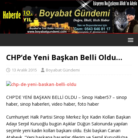
CHP’de Yeni Başkan Belli Oldu…
13 Aralık 2015
Boyabat Gündemi
CHP’DE YENİ BAŞKAN BELLİ OLDU – Sinop Haber57 – sinop
haber, sinop haberleri, video haber, foto haber
Cumhuriyet Halk Partisi Sinop Merkez İlçe Kadın Kolları Başkan
Adayı Serpil Kuruoğlu bugün Aşıklar Düğün Salonunda yapılan
seçimle yeni kadın kolları başkanı oldu. Eski başkan Canan
Atabeyk, “Yeni başkana başarılar dilerim ve Serpil Kuruoğlu’na