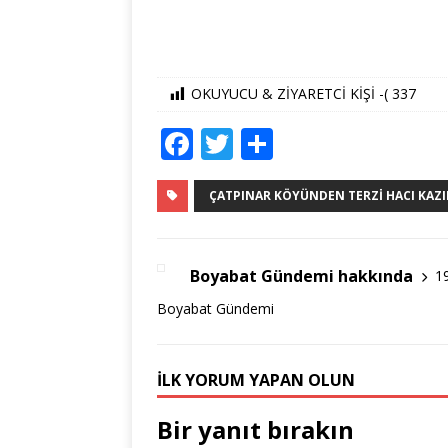
OKUYUCU & ZİYARETCİ KİŞİ -(
337
F
T
S
a
w
h
c
it
ar
ÇATPINAR KÖYÜNDEN TERZI HACI KAZIM
e
te
e
b
r
Boyabat Gündemi hakkında
1
o
Boyabat Gündemi
o
k
İLK YORUM YAPAN OLUN
Bir yanıt bırakın