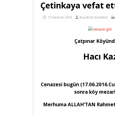
Çetinkaya vefat et
17 Haziran 2016
Boyabat Gündemi
Çatpınar Köyünde
Hacı Ka
Cenazesi bugün (17.06.2016.
sonra köy mezarl
Merhuma ALLAH’TAN Rahmet AİL