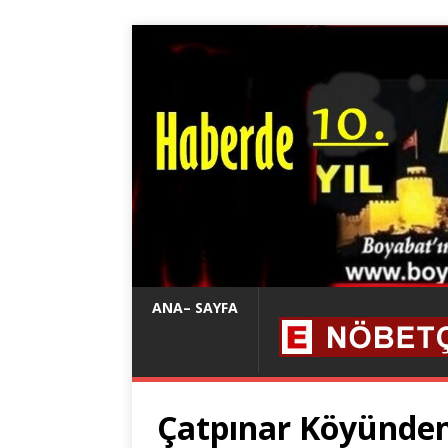
ANA– SAYFA
Çatpınar Köyünden