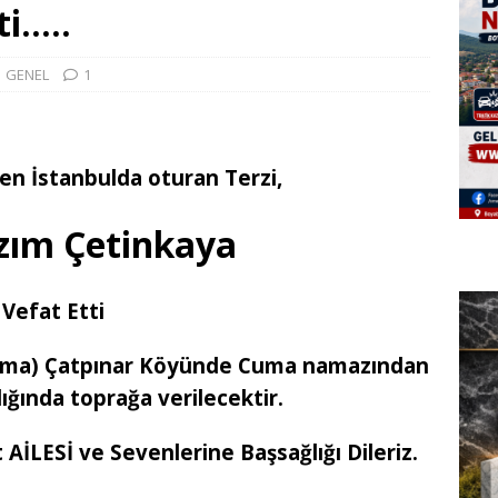
ti…..
GENEL
1
n İstanbulda oturan Terzi,
zım Çetinkaya
Vefat Etti
Cuma) Çatpınar Köyünde Cuma namazından
ığında toprağa verilecektir.
ESİ ve Sevenlerine Başsağlığı Dileriz.