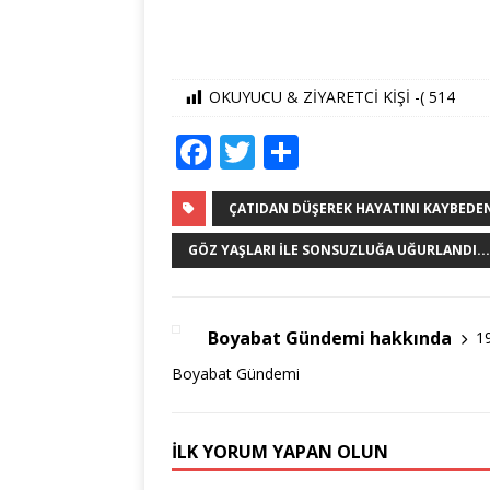
OKUYUCU & ZİYARETCİ KİŞİ -(
514
F
T
S
a
w
h
c
it
ar
ÇATIDAN DÜŞEREK HAYATINI KAYBEDE
e
te
e
GÖZ YAŞLARI ILE SONSUZLUĞA UĞURLANDI.....
b
r
o
Boyabat Gündemi hakkında
1
o
Boyabat Gündemi
k
İLK YORUM YAPAN OLUN