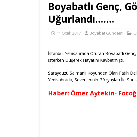
Boyabatlı Genç, Gö
Uğurlandı…….
11 Ocak 2017
Boyabat Gündemi
G
İstanbul Yenisahrada Oturan Boyabatlı Genç, 
İsterken Düşerek Hayatını Kaybetmişti.
Saraydüzü Salmanlı Köyünden Olan Fatih Del
Yenisahrada, Sevenlerinin Gözyaşları İle Sons
Haber: Ömer Aytekin- Fotoğ