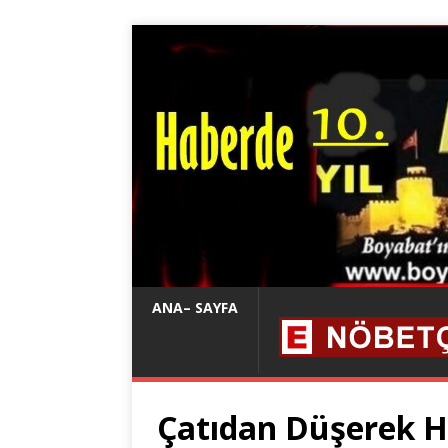
ANA– SAYFA
Çatıdan Düşerek H