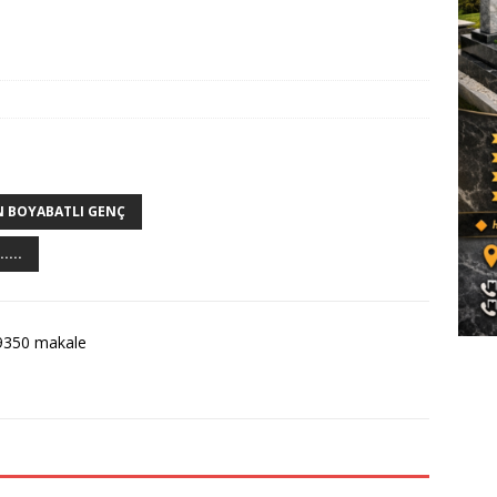
N BOYABATLI GENÇ
...
9350 makale