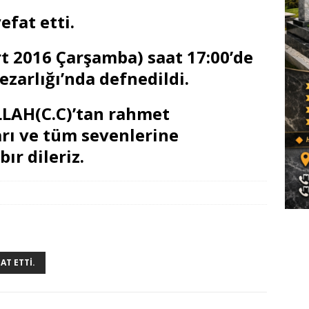
efat etti.
t 2016 Çarşamba) saat 17:00’de
zarlığı’nda defnedildi.
LAH(C.C)’tan rahmet
ları ve tüm sevenlerine
bır dileriz.
AT ETTI.