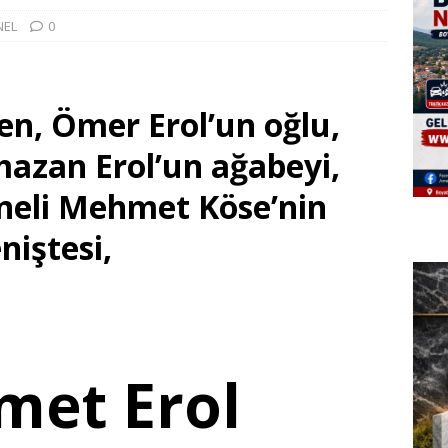
NEL
0
n, Ömer Erol’un oğlu,
azan Erol’un ağabeyi,
neli Mehmet Köse’nin
niştesi,
et Erol