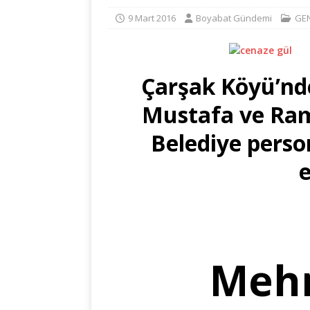
9 Mart 2016
Boyabat Gündemi
GE
Çarşak Köyü’nde
Mustafa ve Ram
Belediye perso
e
Mehm