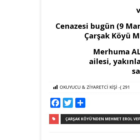
v
Cenazesi bugün (9 Mar
Çarşak Köyü Me
Merhuma AL
ailesi, yakın
sa
OKUYUCU & ZİYARETCİ KİŞİ -(
291
F
T
S
a
w
h
c
it
ar
ÇARŞAK KÖYÜ'NDEN MEHMET EROL VEF
e
te
e