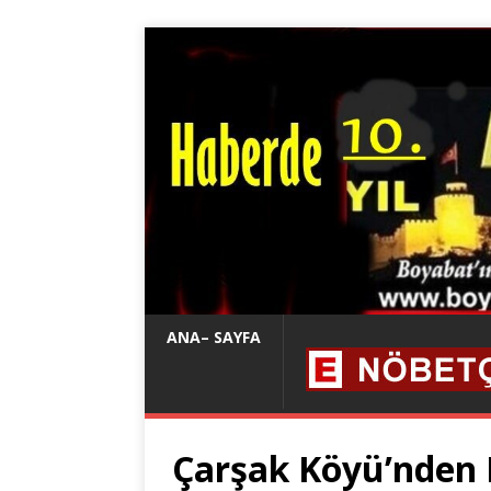
ANA– SAYFA
Çarşak Köyü’nden 