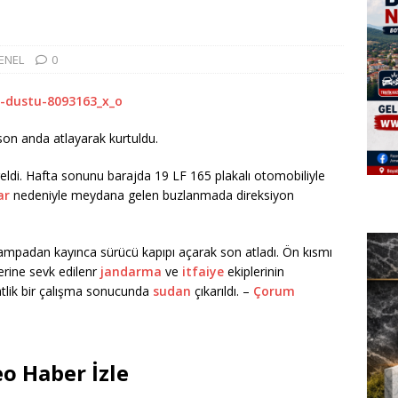
ENEL
0
on anda atlayarak kurtuldu.
di. Hafta sonunu barajda 19 LF 165 plakalı otomobiliyle
ar
nedeniyle meydana gelen buzlanmada direksiyon
ampadan kayınca sürücü kapıpı açarak son atladı. Ön kısmı
erine sevk edilenr
jandarma
ve
itfaiye
ekiplerinin
aatlik bir çalışma sonucunda
sudan
çıkarıldı. –
Çorum
o Haber İzle