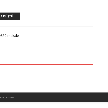
A DÜŞTÜ...
9350 makale
ess teması