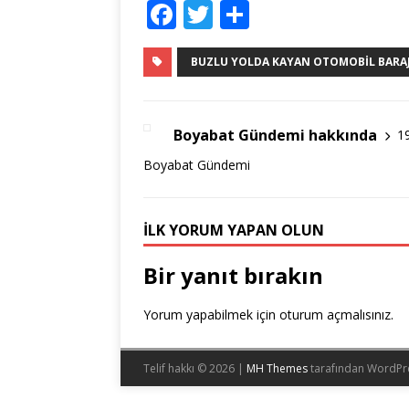
F
T
S
a
w
h
c
it
ar
BUZLU YOLDA KAYAN OTOMOBIL BARAJ
e
te
e
b
r
Boyabat Gündemi hakkında
1
o
Boyabat Gündemi
o
k
İLK YORUM YAPAN OLUN
Bir yanıt bırakın
Yorum yapabilmek için
oturum açmalısınız
.
Telif hakkı © 2026 |
MH Themes
tarafından WordPr