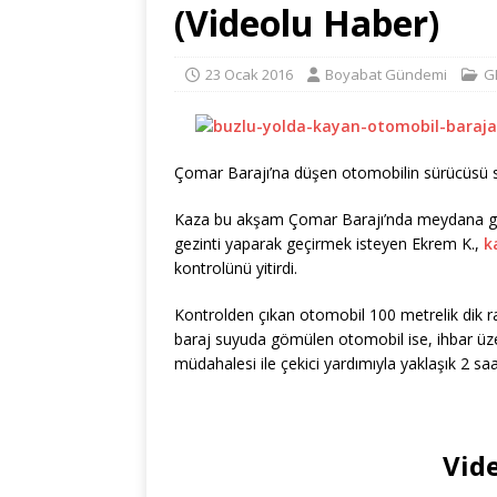
(Videolu Haber)
23 Ocak 2016
Boyabat Gündemi
G
Çomar Barajı’na düşen otomobilin sürücüsü s
Kaza bu akşam Çomar Barajı’nda meydana gel
gezinti yaparak geçirmek isteyen Ekrem K.,
k
kontrolünü yitirdi.
Kontrolden çıkan otomobil 100 metrelik dik r
baraj suyuda gömülen otomobil ise, ihbar üz
müdahalesi ile çekici yardımıyla yaklaşık 2 s
Vide