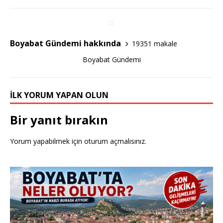
b
r
o
o
Boyabat Gündemi hakkında
19351 makale
k
Boyabat Gündemi
İLK YORUM YAPAN OLUN
Bir yanıt bırakın
Yorum yapabilmek için
oturum açmalısınız
.