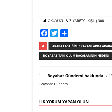
OKUYUCU & ZİYARETCİ KİŞİ -(
308
F
T
S
a
w
h
c
it
ar
ARABA LASTIĞIMI? KAZANLARDA ARABA L
e
te
e
BOYABAT’TAKI ÖLÜM BACALARININ NEDENI
b
r
o
Boyabat Gündemi hakkında
1
o
Boyabat Gündemi
k
İLK YORUM YAPAN OLUN