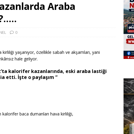
Kazanlarda Araba
?…..
NEL
0
irliliği yaşanıyor, özellikle sabah ve akşamları, yani
mkânsız hale geliyor.
t’ta kalorifer kazanlarında, eski araba lastiği
ia etti. İşte o paylaşım “
 kalorifer baca dumanları hava kirliliği,