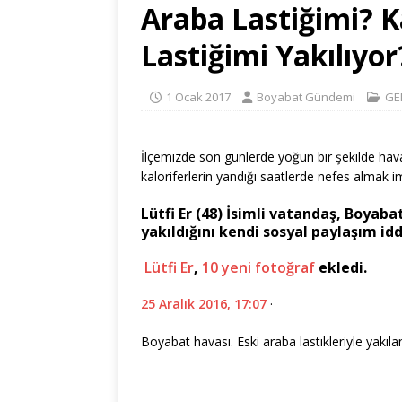
Araba Lastiğimi? 
Lastiğimi Yakılıyor
1 Ocak 2017
Boyabat Gündemi
GE
İlçemizde son günlerde yoğun bir şekilde hava k
kaloriferlerin yandığı saatlerde nefes almak i
Lütfi Er (48) İsimli vatandaş, Boyaba
yakıldığını kendi sosyal paylaşım idd
Lütfi Er
,
10 yeni fotoğraf
ekledi.
25 Aralık 2016, 17:07
·
Boyabat havası. Eski araba lastıkleriyle yakılan