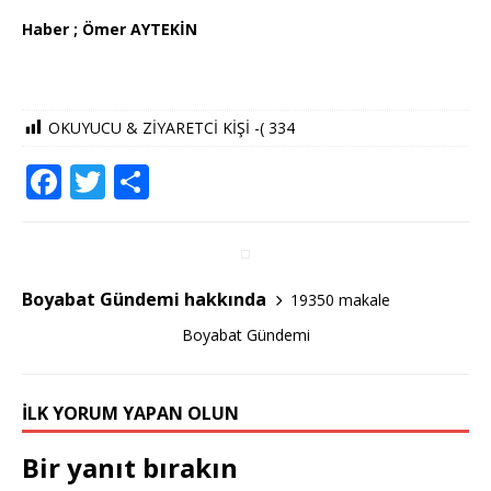
Haber ; Ömer AYTEKİN
OKUYUCU & ZİYARETCİ KİŞİ -(
334
F
T
S
a
w
h
c
it
ar
e
te
e
Boyabat Gündemi hakkında
19350 makale
b
r
Boyabat Gündemi
o
o
İLK YORUM YAPAN OLUN
k
Bir yanıt bırakın