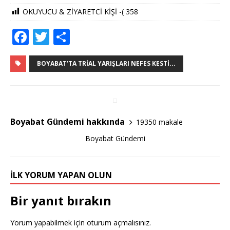
OKUYUCU & ZİYARETCİ KİŞİ -(
358
F
T
S
a
w
h
c
it
ar
BOYABAT’TA TRIAL YARIŞLARI NEFES KESTI...
e
te
e
b
r
o
Boyabat Gündemi hakkında
19350 makale
o
Boyabat Gündemi
k
İLK YORUM YAPAN OLUN
Bir yanıt bırakın
Yorum yapabilmek için
oturum açmalısınız
.