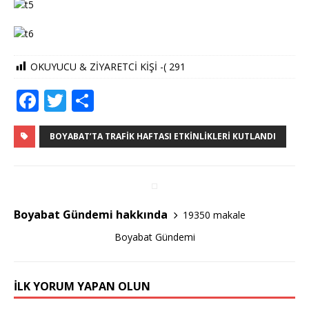
OKUYUCU & ZİYARETCİ KİŞİ -(
291
F
T
S
a
w
h
c
it
ar
BOYABAT’TA TRAFIK HAFTASI ETKINLIKLERI KUTLANDI
e
te
e
b
r
o
Boyabat Gündemi hakkında
19350 makale
o
Boyabat Gündemi
k
İLK YORUM YAPAN OLUN