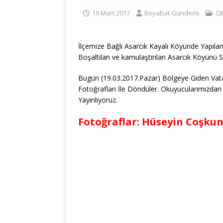
19 Mart 2017
Boyabat Gündemi
G
İlçemize Bağlı Asarcık Kayalı Köyünde Yapılan
Boşaltılan ve kamulaştırılan Asarcık Köyünü S
Bugün (19.03.2017.Pazar) Bölgeye Giden Vat
Fotoğrafları İle Döndüler. Okuyucularımızda
Yayınlıyoruz.
Fotoğraflar: Hüseyin Coşku