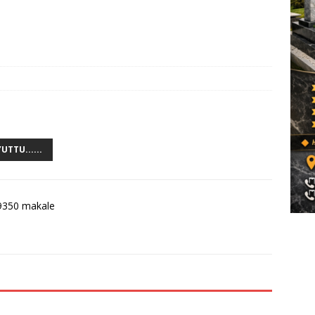
UTTU......
9350 makale