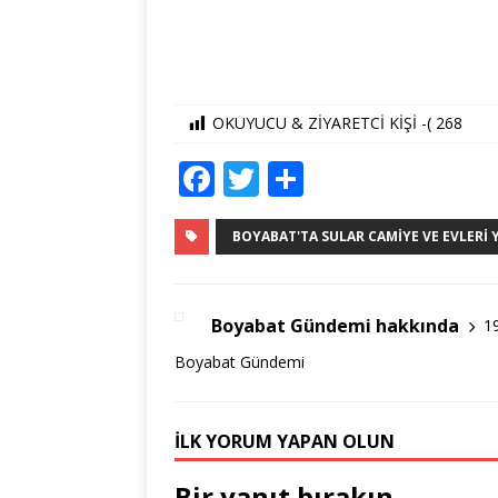
OKUYUCU & ZİYARETCİ KİŞİ -(
268
F
T
S
a
w
h
c
it
ar
BOYABAT'TA SULAR CAMIYE VE EVLERI Y
e
te
e
b
r
Boyabat Gündemi hakkında
1
o
Boyabat Gündemi
o
k
İLK YORUM YAPAN OLUN
Bir yanıt bırakın