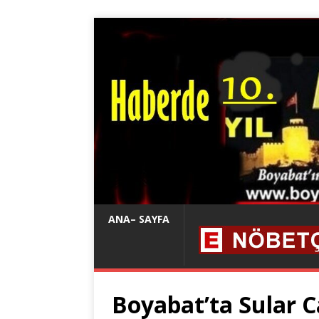
ANA– SAYFA
Boyabat’ta Sular 