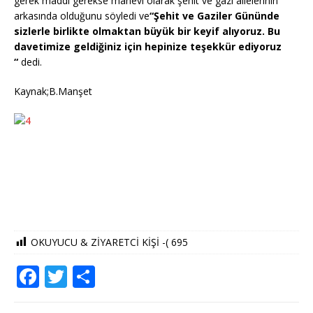
gerek maddi gerekse manevi olarak şehit ve gazi ailelerinin
arkasında olduğunu söyledi ve
“Şehit ve Gaziler Gününde
sizlerle birlikte olmaktan büyük bir keyif alıyoruz. Bu
davetimize geldiğiniz için hepinize teşekkür ediyoruz
“
dedi.
Kaynak;B.Manşet
OKUYUCU & ZİYARETCİ KİŞİ -(
695
F
T
S
a
w
h