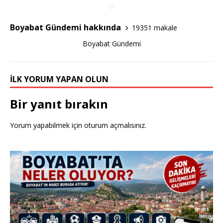
c
it
ar
e
te
e
Boyabat Gündemi hakkında
19351 makale
b
r
Boyabat Gündemi
o
o
İLK YORUM YAPAN OLUN
k
Bir yanıt bırakın
Yorum yapabilmek için
oturum açmalısınız
.