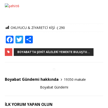
OKUYUCU & ZİYARETCİ KİŞİ -(
290
F
T
S
a
w
h
c
it
ar
BOYABAT'TA ŞEHIT AILELERI YEMEKTE BULUŞTU...
e
te
e
b
r
o
Boyabat Gündemi hakkında
19350 makale
o
Boyabat Gündemi
k
İLK YORUM YAPAN OLUN