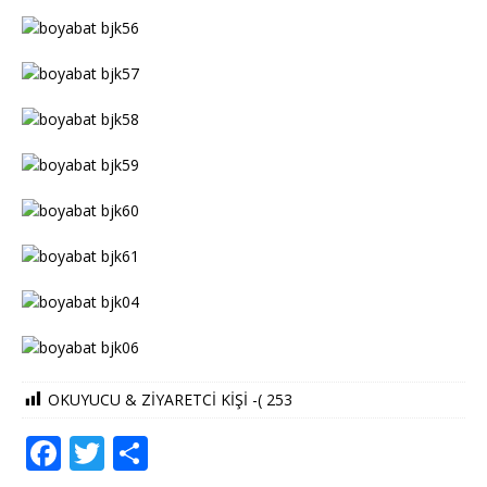
OKUYUCU & ZİYARETCİ KİŞİ -(
253
F
T
S