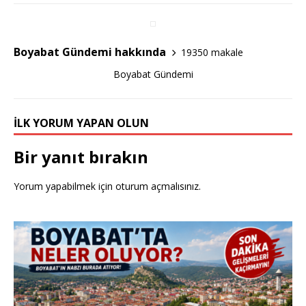
a
w
h
c
it
ar
e
te
e
Boyabat Gündemi hakkında
19350 makale
b
r
Boyabat Gündemi
o
o
İLK YORUM YAPAN OLUN
k
Bir yanıt bırakın
Yorum yapabilmek için
oturum açmalısınız
.